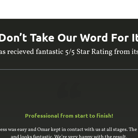
Don’t Take Our Word For I
s recieved fantastic 5/5 Star Rating from its
Professional from start to finish!
am built and installed a large built-in wardrobe and cupboard, g
e for the units – it’s an older house with uneven floor and ceil