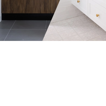
critical to suit the different
they can be modi
requirements of each family
suited for their s
member who uses it.
needs.