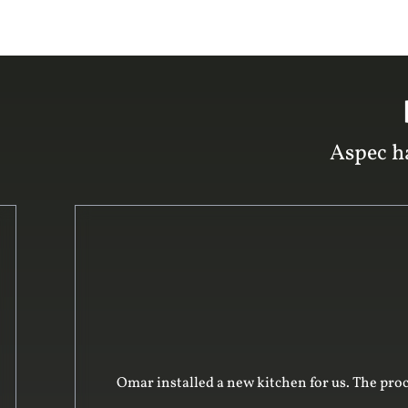
Aspec ha
Omar was excellent to deal with. He and his te
professional in surveying the complex spac