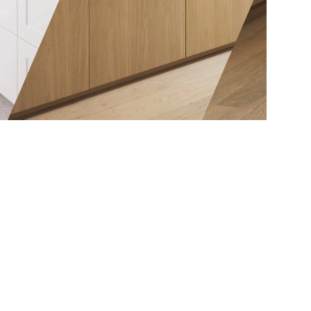
fied and
A Spec Joinery, we provide a
pecific
range of options that deliver
exactly that.