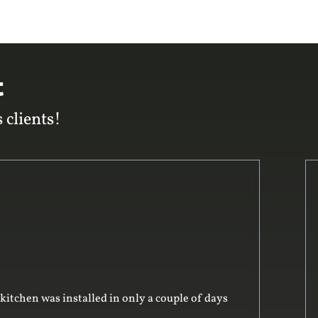
t
 clients!
iving us good advice on the design. He was very
ing – and in preparing the design. His team