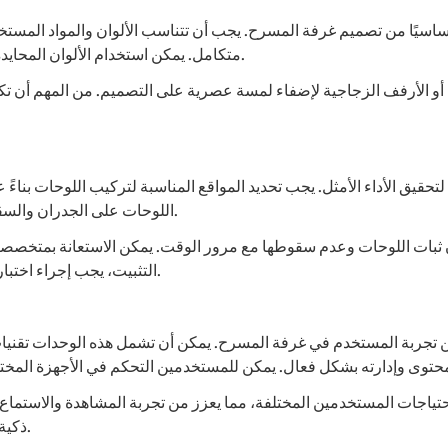
 أساسيًا من تصميم غرفة المسرح. يجب أن تتناسب الألوان والمواد المس
متكامل. يمكن استخدام الألوان المحايدة أو الألوان المتناسقة مع الأثاث والإضاءة لتحقيق توازن بصري.
 أو الأرفف الزجاجية لإضفاء لمسة عصرية على التصميم. من المهم أن تك
تحقيق الأداء الأمثل. يجب تحديد المواقع المناسبة لتركيب اللوحات بناءً
اللوحات على الجدران والسقف بزاوية معينة لتحسين امتصاص الصوت وتقليل الانعكاسات.
ان ثبات اللوحات وعدم سقوطها مع مرور الوقت. يمكن الاستعانة بمتخصصي
التثبيت، يجب إجراء اختبارات صوتية للتأكد من فعالية اللوحات في تحسين جودة الصوت.
تجربة المستخدم في غرفة المسرح. يمكن أن تشمل هذه الوحدات تقنيات م
لاحتياجات المستخدمين المختلفة، مما يعزز من تجربة المشاهدة والاستماع
ذكية تساعد في تنظيم المحتوى بشكل أفضل وتسهيل الوصول إليه.