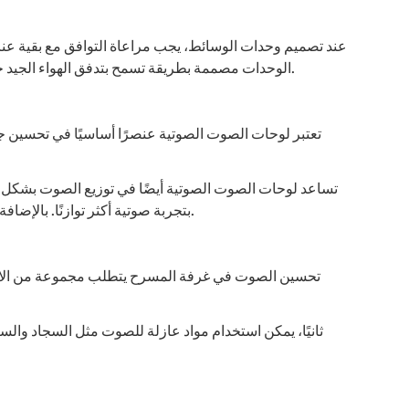
عند تصميم وحدات الوسائط، يجب مراعاة التوافق مع بقية عنا
الوحدات مصممة بطريقة تسمح بتدفق الهواء الجيد حول الأجهزة الإلكترونية لتجنب ارتفاع درجة الحرارة. من المهم أيضًا التفكير في كيفية إخفاء الأسلاك والكابلات لتجنب الفوضى البصرية.
تعتبر لوحات الصوت الصوتية عنصرًا أساسيًا في تحسين
تساعد لوحات الصوت الصوتية أيضًا في توزيع الصوت بشكل مت
بتجربة صوتية أكثر توازنًا. بالإضافة إلى ذلك، يمكن أن تكون هذه اللوحات جزءًا من التصميم الداخلي للغرفة، حيث تتوفر بألوان وتصاميم متنوعة تتناسب مع الأجواء العامة.
تحسين الصوت في غرفة المسرح يتطلب مجموعة من الاسترا
ثانيًا، يمكن استخدام مواد عازلة للصوت مثل السجاد والس