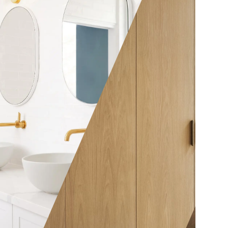
ther be a
nt
elves or it
y affair with
whistles
w elaborate
 At A Spec
acture and
As the metaphorical, and the
ariety of
often literal, centre of the
woods to
house, your kitchen is a
tever be
powerful place for bringing
, our expert
homes and loved ones
e great
together. For that reason, it’s
ppreciated
vital to invest in kitchen
ur customers
joinery designed to reflect
ardrobes as
and sustain your lifestyle. At