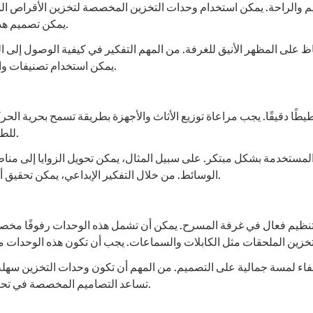
ظيم والراحة. يمكن استخدام وحدات التخزين المخصصة لتخزين الأقراص ا
يمكن تصميم هذه الوحدات لتكون جزءًا من الجدران أو كقطع أثاث قائمة بذاتها.
حفاظ على المظهر الأنيق للغرفة. من المهم التفكير في كيفية الوصول إل
يمكن استخدام تصنيفات واضحة أو ملصقات لتسهيل عملية البحث عن الوسائط المختلفة.
 دقيقًا. يجب مراعاة توزيع الأثاث والأجهزة بطريقة تسمح بحرية الحرك
للطي أو المتعدد الاستخدامات لزيادة المساحة المتاحة عند الحاجة.
المستخدمة بشكل مبتكر. على سبيل المثال، يمكن تحويل الزوايا إلى مناط
الوسائط. من خلال التفكير الإبداعي، يمكن تحقيق أقصى استفادة من المساحة المتاحة وتحسين تجربة المستخدم.
ظيم فعال في غرفة المسرح. يمكن أن تشمل هذه الوحدات رفوفًا مخصصة
فاء لمسة جمالية على التصميم. من المهم أن تكون وحدات التخزين سهلة
تساعد التصاميم المخصصة في تحسين تجربة المستخدم وتسهيل الوصول إلى الوسائط المختلفة.