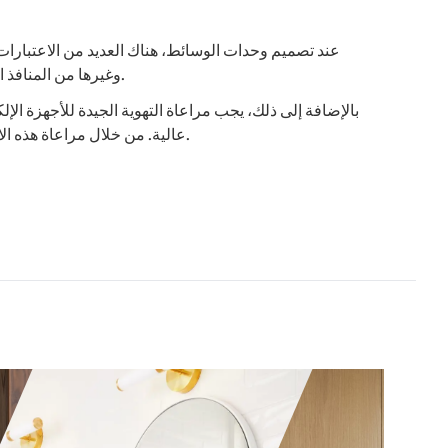
عند تصميم وحدات الوسائط، هناك العديد من الاعتبارات 
الأجهزة مثل HDMI وUSB وغيرها من المنافذ الضرورية. كما يجب التفكير في متطلبات الطاقة والتأكد من وجود مصادر طاقة كافية لتشغيل جميع الأجهزة.
بالإضافة إلى ذلك، يجب مراعاة التهوية الجيدة للأجهزة الإ
عالية. من خلال مراعاة هذه الاعتبارات الفنية والتقنية، يمكن تحقيق تصميم فعال لوحدات الوسائط يعزز من تجربة المستخدم ويضمن أداءً ممتازًا للأجهزة المستخدمة.