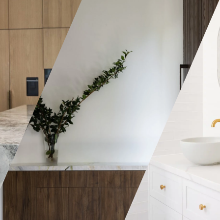
A wardrobe can ei
simple and elega
arrangement of sh
can be a real fanc
all the bells and 
depending on ho
you want it to be.
Joinery we manuf
deliver to you a v
styles, colours & 
choose from. Wha
The bathroom is among the
the specifications
smallest, yet one of the most
craftsmen produc
important rooms in the
pieces that are a
house. That’s why having the
by all. Most of o
right type of storage is
opt for custom w