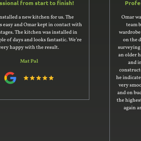
Professional from start to finish!
Omar was excellent to deal with. He and his
team built and installed a large built-in
wardrobe and cupboard, giving us good advice
on the design. He was very professional in
surveying the complex space for the units – it’s
an older house with uneven floor and ceiling –
and in preparing the design. His team
constructed the units off-site within the time
he indicated. Installation was complex and went
very smoothly. The whole project was on time
and on budget and the product delivered was of
the highest quality. We would certainly use him
again and recommend him to our friends.
Phillip Hart