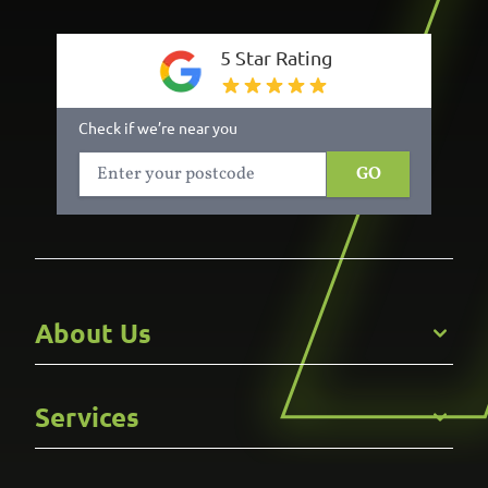
5 Star Rating
Check if we’re near you
GO
About Us
Get to Know Us
Services
Careers
Gallery
Commercial