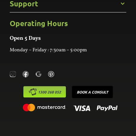
Support
Kitchens
Bathroom
Custom Joinery
Operating Hours
Frequently Asked Questions
Wardrobes
Contact Us
Laundry
Online Estimator
Open 5 Days
Monday – Friday : 7:30am – 5:00pm
1300 268 052
BOOK A CONSULT