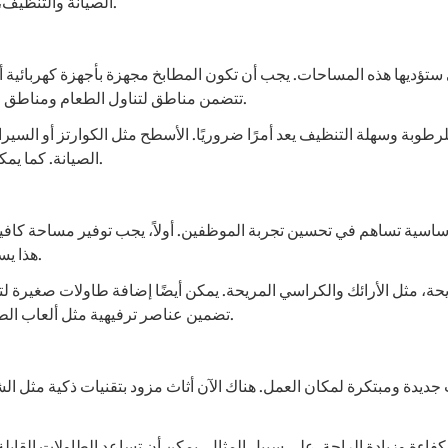
الصيانة والتنظيف، مما يسهل الحفاظ على نظافة المكان وجعله جذابًا للموظفين.
تؤديها هذه المساحات. يجب أن تكون المطابخ مجهزة بأجهزة كهربائية أ
تتضمن مناطق لتناول الطعام ومناطق لتحضير الطعام، مما يسهل على الموظفين الاستمتاع بوجباتهم.
للرطوبة وسهلة التنظيف يعد أمرًا ضروريًا. الأسطح مثل الكوارتز أو السي
الصيانة. كما يمكن استخدام الألوان المشرقة لجعل المكان أكثر جاذبية وتحفيزًا.
ساسية تساهم في تحسين تجربة الموظفين. أولاً، يجب توفير مساحة كا
هذا يساعد في تنظيم المكان ويجعل الوصول إلى المستلزمات أسهل.
، مثل الأرائك والكراسي المريحة. يمكن أيضًا إضافة طاولات صغيرة لتو
تضمين عناصر ترفيهية مثل ألعاب الطاولة أو أجهزة التلفاز لتعزيز التفاعل الاجتماعي بين الموظفين.
 جديدة ومبتكرة لمكان العمل. هناك الآن أثاث مزود بتقنيات ذكية مثل الش