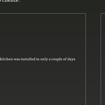
 clients!
iving us good advice on the design. He was very
ing – and in preparing the design. His team
y. The whole project was on time and on budget
 recommend him to our friends.