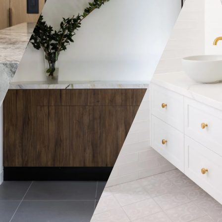
A wardrobe can ei
simple and elega
arrangement of sh
can be a real fanc
all the bells and 
depending on ho
you want it to be.
Joinery we manuf
deliver to you a v
styles, colours & 
choose from. Wha
The bathroom is among the
the specifications
smallest, yet one of the most
craftsmen produc
important rooms in the
pieces that are a
house. That’s why having the
by all. Most of o
right type of storage is
opt for custom w
critical to suit the different
they can be modi
requirements of each family
suited for their s
member who uses it.
needs.