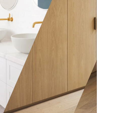
ther be a
nt
elves or it
y affair with
whistles
w elaborate
 At A Spec
acture and
As the metaphorical, and the
ariety of
often literal, centre of the
woods to
house, your kitchen is a
tever be
powerful place for bringing
, our expert
homes and loved ones
e great
together. For that reason, it’s
ppreciated
vital to invest in kitchen
ur customers
joinery designed to reflect
ardrobes as
and sustain your lifestyle. At
fied and
A Spec Joinery, we provide a
pecific
range of options that deliver
exactly that.