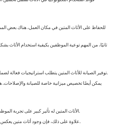
فوائد استخدام التكنولوجيا في الأثاث تشمل تحسين ال
للحفاظ على الأثاث المتين في مكان العمل، هناك بعض الممار
ثانيًا، من المهم توعية الموظفين بكيفية استخدام الأثاث ب
توفير الصيانة للأثاث المتين يتطلب استراتيجيات فعالة لضمان استمرارية جودته. واحدة من هذه الاستراتيجيات هي وضع جدول زمني للصيانة الدورية، حيث يتم فحص وتنظيف الأثاث بشكل منتظم.
يمكن أيضًا تخصيص ميزانية خاصة للصيانة والإصلاحات. ه
الأثاث المتين له تأثير كبير على تجربة الموظفين في مكان العمل. عندما يكون الأثاث مريحًا وجذابًا، يشعر الموظفون بالراحة والاسترخاء، مما يعزز من إنتاجيتهم ورضاهم عن العمل.
علاوة على ذلك، فإن وجود أثاث متين يعكس اهتمام الشركة برفاهية موظفيها. هذا يمكن أن يزيد من ولاء الموظفين ويقلل من معدل دورانهم، مما يوفر تكاليف إضافية على الشركة.