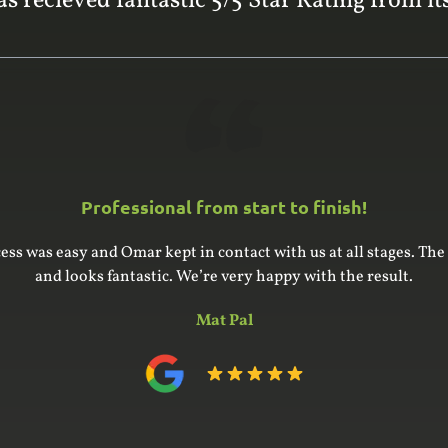
s recieved fantastic 5/5 Star Rating from its
Professional from start to finish!
am built and installed a large built-in wardrobe and cupboard, g
e for the units – it’s an older house with uneven floor and ceil
e he indicated. Installation was complex and went very smoothl
 of the highest quality. We would certainly use him again and
Phillip Hart