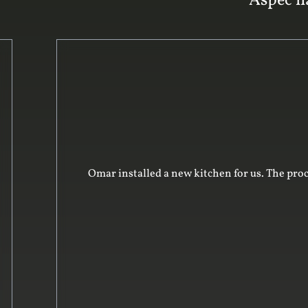
Aspec ha
Omar was excellent to deal with. He and his te
professional in surveying the complex spac
constructed the units off-site within the tim
and the product delivered was