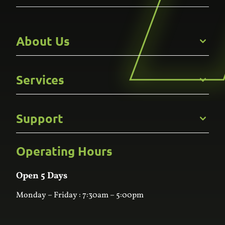
About Us
Get to Know Us
Services
Careers
Gallery
Commercial
Support
Kitchens
Bathroom
Custom Joinery
Operating Hours
Frequently Asked Questions
Wardrobes
Contact Us
Laundry
Online Estimator
Open 5 Days
Monday – Friday : 7:30am – 5:00pm