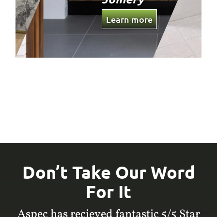
Learn more
Don’t Take Our Word
For It
Aspec has recieved fantastic 5/5 Star