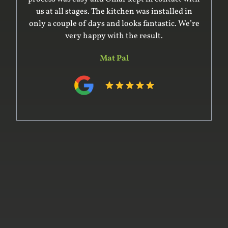
wardrobe and cupboard, giving us good advice
on the design. He was very professional in
surveying the complex space for the units – it’s
an older house with uneven floor and ceiling –
and in preparing the design. His team
constructed the units off-site within the time
he indicated. Installation was complex and went
very smoothly. The whole project was on time
and on budget and the product delivered was of
the highest quality. We would certainly use him
again and recommend him to our friends.
Phillip Hart