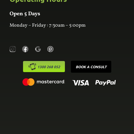
Wardrobes
Contact Us
Laundry
Online Estimator
Open 5 Days
Monday – Friday : 7:30am – 5:00pm
1300 268 052
BOOK A CONSULT