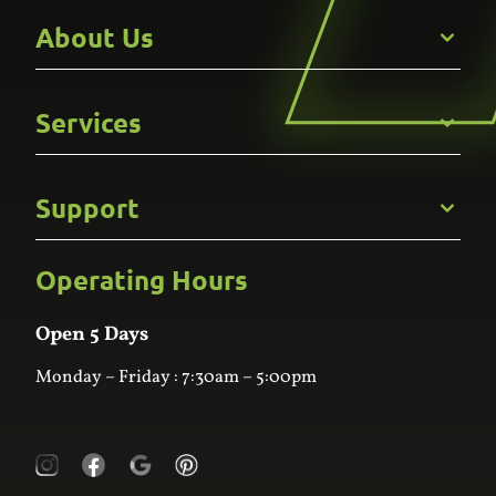
About Us
Get to Know Us
Services
Careers
Gallery
Commercial
Support
Kitchens
Bathroom
Custom Joinery
Operating Hours
Frequently Asked Questions
Wardrobes
Contact Us
Laundry
Online Estimator
Open 5 Days
Monday – Friday : 7:30am – 5:00pm